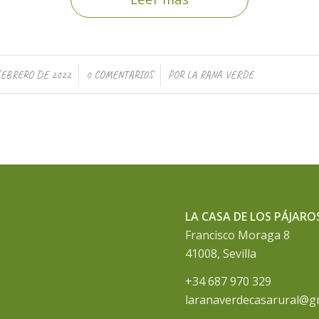
/
/
FEBRERO DE 2022
0 COMENTARIOS
POR
LA RANA VERDE
LA CASA DE LOS PÁJARO
Francisco Moraga 8
41008, Sevilla
+34 687 970 329
laranaverdecasarural@g