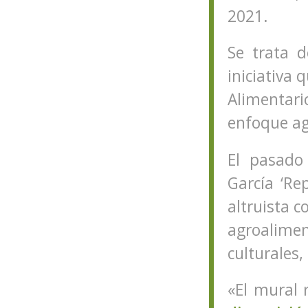
2021.
Se trata 
iniciativa 
Alimentari
enfoque ag
El pasado
García ‘Re
altruista 
agroalime
culturales,
«El mural 