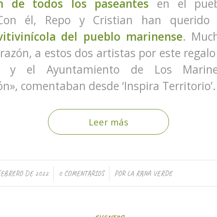
ón de todos los paseantes
en el pueb
Con él, Repo y Cristian han querido r
vitivinícola del pueblo marinense
. Much
razón, a estos dos artistas por este regalo
o y el Ayuntamiento de Los Marin
ón», comentaban desde ‘Inspira Territorio’.
Leer más
/
/
FEBRERO DE 2022
0 COMENTARIOS
POR
LA RANA VERDE