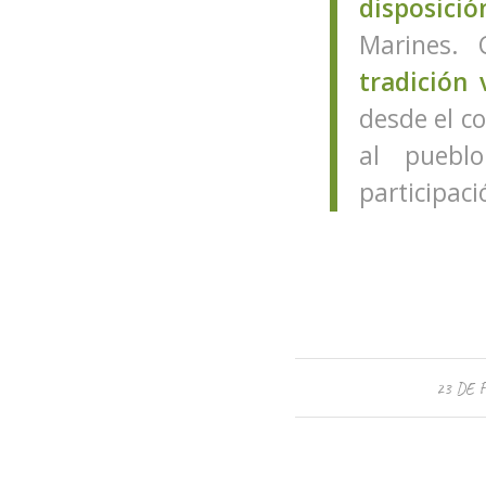
disposici
Marines. 
tradición 
desde el co
al puebl
participaci
23 DE 