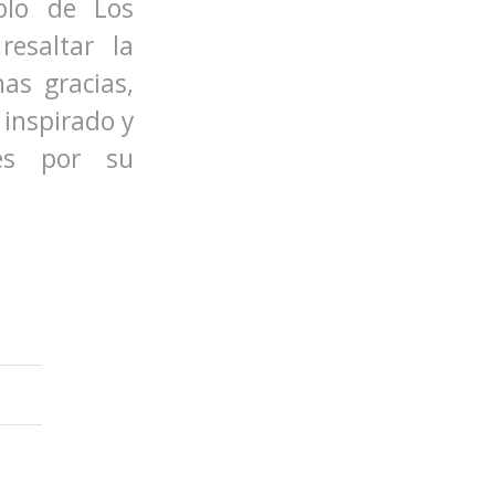
lo de Los
esaltar la
as gracias,
 inspirado y
es por su