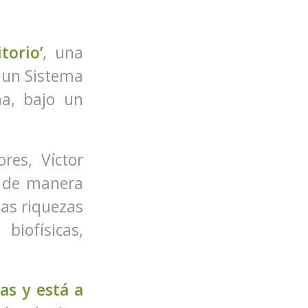
itorio’
, una
a un Sistema
na, bajo un
ores, Víctor
r de manera
has riquezas
iofísicas,
as y está a