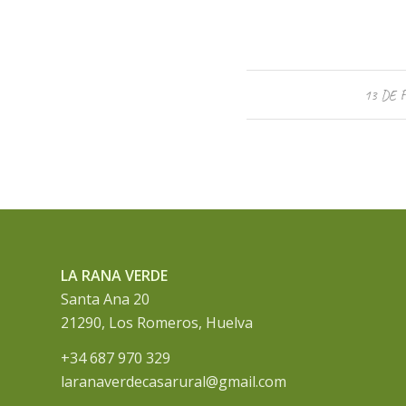
13 DE 
LA RANA VERDE
Santa Ana 20
21290, Los Romeros, Huelva
+34 687 970 329
laranaverdecasarural@gmail.com