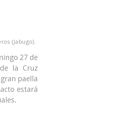
os (Jabugo).
omingo 27 de
 de la Cruz
 gran paella
 acto estará
ales.