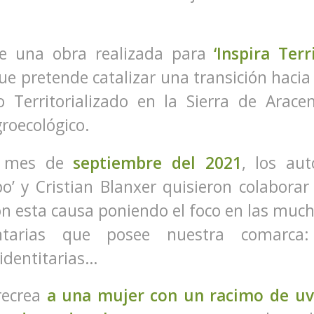
de una obra realizada para
‘Inspira Terr
que pretende catalizar una transición haci
o Territorializado en la Sierra de Arace
roecológico.
 mes de
septiembre del 2021
, los aut
po’ y Cristian Blanxer quisieron colabora
con esta causa poniendo el foco en las muc
ntarias que posee nuestra comarca: b
 identitarias…
recrea
a una mujer con un racimo de uv