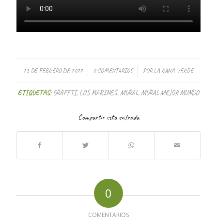
/
/
23 DE FEBRERO DE 2022
0 COMENTARIOS
POR
LA RANA VERDE
ETIQUETAS:
GRAFFTI
,
LOS MARINES
,
MURAL
,
MURAL MEJOR MUNDO
Compartir esta entrada
0
COMENTARIOS