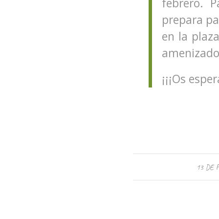
febrero. P
prepara par
en la plaza
amenizado 
¡¡¡Os espe
13 DE 